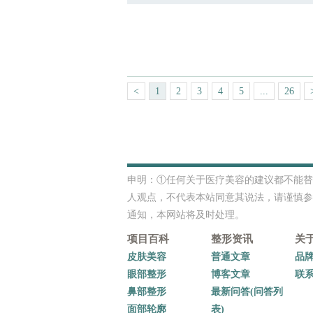
<
1
2
3
4
5
...
26
申明：①任何关于医疗美容的建议都不能替
人观点，不代表本站同意其说法，请谨慎参
通知，本网站将及时处理。
项目百科
整形资讯
关
皮肤美容
普通文章
品
眼部整形
博客文章
联
鼻部整形
最新问答(问答列
面部轮廓
表)