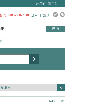
医院站
项目站
询：400-888-7710
登录
|
注册
搜 索
医生
1
-
43
or
387