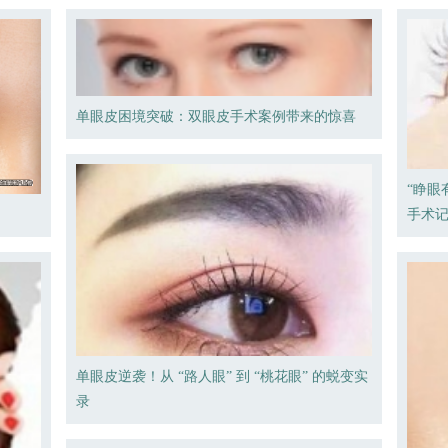
单眼皮困境突破：双眼皮手术案例带来的惊喜
“睁眼
手术记
单眼皮逆袭！从 “路人眼” 到 “桃花眼” 的蜕变实
录