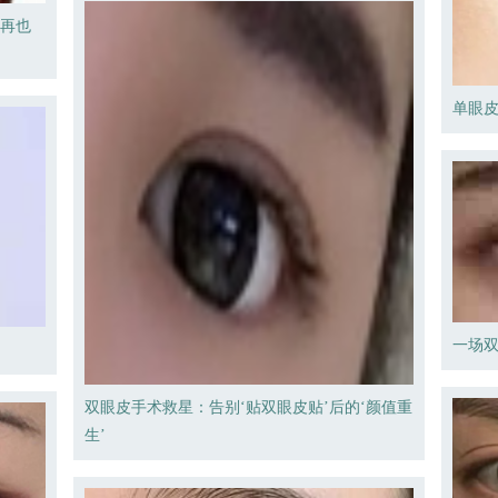
时再也
单眼
一场
双眼皮手术救星：告别‘贴双眼皮贴’后的‘颜值重
生’