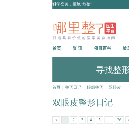
科学变美，拒绝“危整”
首页
资 讯
项目百科
玻
寻找整
首页
|
整形日记
|
眼部整形
|
双眼皮
双眼皮整形日记
<
1
2
3
4
5
...
26