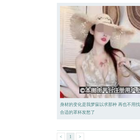
身材的变化是我梦寐以求那种 再也不用
合适的罩杯发愁了
<
1
>