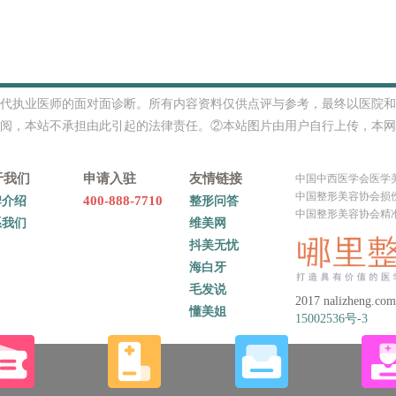
代执业医师的面对面诊断。所有内容资料仅供点评与参考，最终以医院和
阅，本站不承担由此引起的法律责任。②本站图片由用户自行上传，本网
于我们
申请入驻
友情链接
中国中西医学会医学
中国整形美容协会损
400-888-7710
牌介绍
整形问答
中国整形美容协会精
系我们
维美网
抖美无忧
海白牙
毛发说
2017 nalizheng.com.
懂美姐
15002536号-3