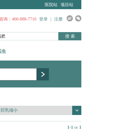
医院站
项目站
询：400-888-7710
登录
|
注册
搜 索
医生
1
-
1
or
1