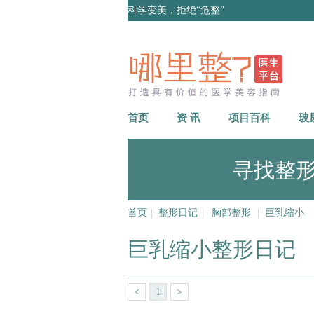
科学变美，拒绝“危整”
首页
资 讯
项目百科
玻
寻找整
首页
|
整形日记
|
胸部整形
|
巨乳缩小
巨乳缩小整形日记
<
1
>