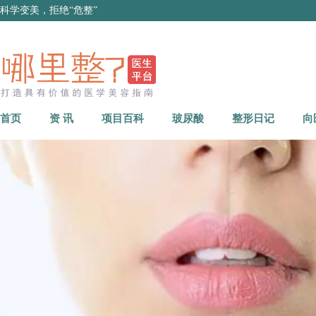
科学变美，拒绝“危整”
首页
资 讯
项目百科
玻尿酸
整形日记
向