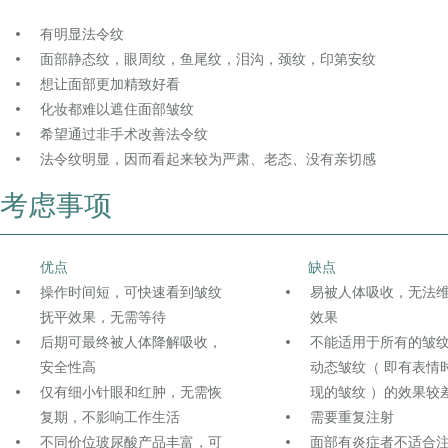
有明显法令纹
面部静态纹，眼周纹，鱼尾纹，泪沟，颈纹，印第安纹
想让面部更加精致好看
化妆都难以遮住面部皱纹
希望通过非手术改善法令纹
法令纹明显，因而看起来较为严肃、老态、没有亲切感
考虑事项
优点
缺点
操作时间短，可快速看到皱纹
易被人体吸收，无法
抚平效果，无需等待
效果
后期可最终被人体降解吸收，
不能适用于所有的皱
安全性高
动态皱纹（ 即有表情
仅有细小针眼和红肿，无需恢
现的皱纹 ）的效果较
复期，不影响工作生活
需要重复注射
不同价位玻尿酸产品丰富，可
面部有炎症者不适合