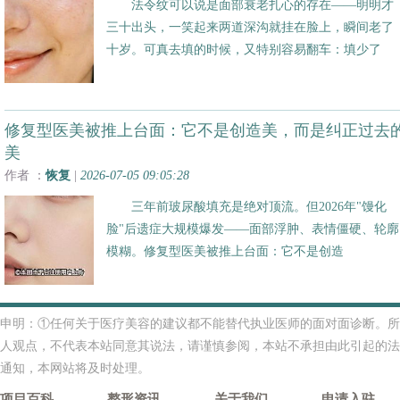
法令纹可以说是面部衰老扎心的存在——明明才
三十出头，一笑起来两道深沟就挂在脸上，瞬间老了
十岁。可真去填的时候，又特别容易翻车：填少了
修复型医美被推上台面：它不是创造美，而是纠正过去
美
作者 ：
恢复
|
2026-07-05 09:05:28
三年前玻尿酸填充是绝对顶流。但2026年"馒化
脸"后遗症大规模爆发——面部浮肿、表情僵硬、轮廓
模糊。修复型医美被推上台面：它不是创造
申明：①任何关于医疗美容的建议都不能替代执业医师的面对面诊断。所
人观点，不代表本站同意其说法，请谨慎参阅，本站不承担由此引起的法
通知，本网站将及时处理。
项目百科
整形资讯
关于我们
申请入驻