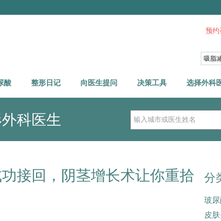
预约咨
尿酸
整形日记
向医生提问
决策工具
选择外科
形外科医生
成功接回，阴茎增长术让你重拾
分
玻尿
皮肤