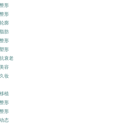
整形
整形
轮廓
脂肪
整形
塑形
抗衰老
美容
久妆
移植
整形
整形
动态