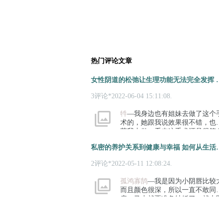
热门评论文章
女性阴道的松弛让生理功能
3评论*2022-06-04 15:11:08.
牪
—我身边也有姐妹去做了这个
术的，她跟我说效果很不错，也
荐我去做，看来这手术还是很符
女性的需求的。
私密的养护关系到健康与
2评论*2022-05-11 12:08:24.
孤鸿寡鹄
—我是因为小阴唇比较
而且颜色很深，所以一直不敢同
房，马上就要准备结婚了，就去
院做了私密手术，现在我也安心
了。