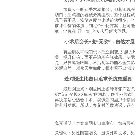
很多人一听到手术就紧张，但其实现在的
切口，用精细的器械分离组织，整个过程就
几乎看不见，恢复速度也比以前快很多。当
前评估你的体质，制定个性化方案，把可能
航，让你在“睡一觉”的功夫里解决问题。
小术后变长≠变“无敌”，自然才是
有些朋友可能幻想术后立刻变成“超人尺
美，提升自信，而不是追求夸张效果。毕竟
是，只要遵循医嘱，术后阴茎功能不会受影
外观自然，就像天生如此，根本看不出“整过
选对医生比盲目追求长度更重要
最后划重点：别被网上各种夸张广告忽悠
称“立刻变长XX厘米”的机构，多半不靠
再决定是否适合手术。就像新闻里那个接回
微外科功底。所以，多花时间做功课，选有
免责说明：本文由网友自由发布，如有侵权
关键词：男性阴茎增长，显微外科技术、男