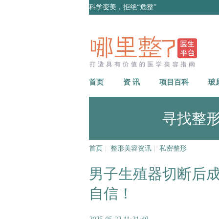
科学变美，拒绝“危整”
首页
资 讯
项目百科
玻
寻找整
首页
|
整形美容资讯
|
私密整形
男子生殖器切断后
自信！