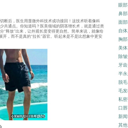
眼部
鼻部
断后，医生用显微外科技术成功接回！这技术听着像科
面部
少共通点。你知道吗？医美领域的阴茎增长术，就是通过类
自体
分“释放”出来，让外观长度变得更自然。简单来说，就像给
舒展开，而不是真的“拉长”器官。听起来是不是比想象中更安
胸部
美体
除皱
牙齿
半永
脱毛
毛发
私密
口唇
新闻
其他
怕