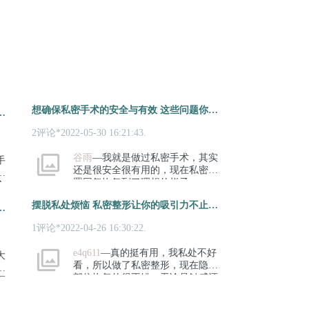
想确保私密手术的安全与有效 这些问题你要注意到
无法完全发挥 还可以通过手术恢复紧致
2评论*2022-05-30 16:21:43.
谷雨
—我就是做过私密手术，其实
手
还是很安全很有用的，现在私密位
推
置回复恢复到了理想的样子。
合
摆脱私处烦恼 私密整形让你的吸引力不止上半身
幸福 如何从生活与手术进行私密美
1评论*2022-04-26 16:30:22.
e4q611
—真的挺有用，我私处不好
大
看，所以做了私密整形，现在隐私
部位恢复的很不错，无论是触感还
医
是观感。都很自然，现在感觉自己
多
真是一身轻松。