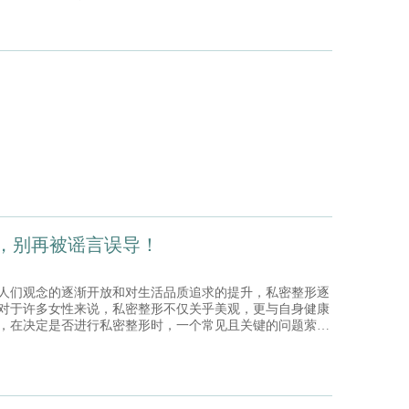
，别再被谣言误导！
们观念的逐渐开放和对生活品质追求的提升，私密整形逐
对于许多女性来说，私密整形不仅关乎美观，更与自身健康
，在决定是否进行私密整形时，一个常见且关键的问题萦绕
形会影响生育吗？今天，我们就来深入探讨这个问题，为大