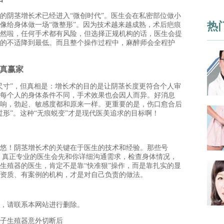
阴茎增长术已经进入“微创时代”。医生会在私密部位做小
热
像给身体做一场“微整形”。因为技术越来越成熟，术后疤痕
然啦，任何手术都有风险，但选择正规机构的话，医生会提
的不适降到最低。而且整个操作过程中，麻醉师会全程护
真赢家
寸”，但真相是：增长术的目的是让阴茎长度更符合个人审
每个人的身体条件不同，手术效果也会因人而异。好消息
响，勃起、敏感度都和原来一样。更重要的是，伤口愈合后
形”。这种“无痕蜕变”才是现代医美追求的目标啊！
！阴茎增长术的关键在于医生的技术和经验。那些号
谱。真正专业的医生会先和你详细沟通需求，检查身体情况，
生殖器的医生，肯定不是靠“快准狠”操作，而是靠扎实的显
资质、有案例的机构，才是对自己负责的做法。
，请联系本网站进行删除。
子生殖器意外切断后