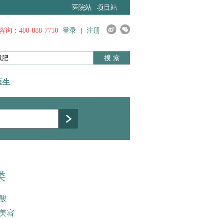
医院站
项目站
询：400-888-7710
登录
|
注册
搜 索
医生
类
酸
美容