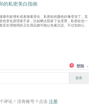
和的私密美白指南
着年龄增长或者激素变化，私密处的颜色好像变深了。其
肤色变化原理差不多，比如晒太阳多了会变黑，私密处也一
甚至生理期用的卫生用品都可能让色素沉淀。不过别担心，
身体自然变化。如果觉得影响美观，现在有一些温和的方法
登陆
发表
个评论！没有账号？点击
注册