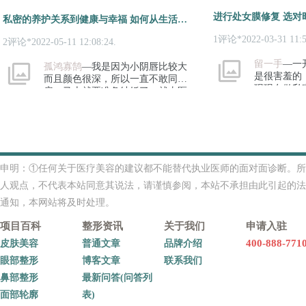
女性的需求的。
进行处女膜修复 选对
私密的养护关系到健康与幸福 如何从生活与手术进行私密美
1评论*2022-03-31 11:5
2评论*2022-05-11 12:08:24.
留一手
—一
孤鸿寡鹄
—我是因为小阴唇比较大
是很害羞的
而且颜色很深，所以一直不敢同
现现在做私
房，马上就要准备结婚了，就去医
的，我就安
院做了私密手术，现在我也安心多
了。
申明：①任何关于医疗美容的建议都不能替代执业医师的面对面诊断。所
人观点，不代表本站同意其说法，请谨慎参阅，本站不承担由此引起的法
通知，本网站将及时处理。
项目百科
整形资讯
关于我们
申请入驻
400-888-771
皮肤美容
普通文章
品牌介绍
眼部整形
博客文章
联系我们
鼻部整形
最新问答(问答列
面部轮廓
表)