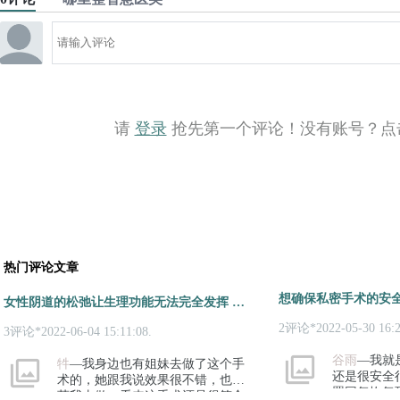
请
登录
抢先第一个评论！没有账号？点
热门评论文章
女性阴道的松弛让生理功能无法完全发挥 还可以通过手术恢复紧致
2评论*2022-05-30 16:2
3评论*2022-06-04 15:11:08.
谷雨
—我就
牪
—我身边也有姐妹去做了这个手
还是很安全
术的，她跟我说效果很不错，也推
置回复恢复
荐我去做，看来这手术还是很符合