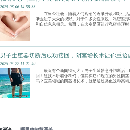
2025-08-06 14:58:33
在当今社会，随着人们观念的逐渐开放和对生活
渐走进了大众的视野。对于许多女性来说，私密整形
和自信息息相关。然而，在决定是否进行私密整形时
在许多人心头：私密整形会影响生育吗？今天，我们
家揭开真相。 一、私密整形的常见项目与原理 私密整形涵盖的项目众
多，常见的有阴道
男子生殖器切断后成功接回，阴茎增长术让你重拾
2025-05-22 11:21:40
最近有个新闻特别火：男子生殖器意外切断后，
回！这技术听着像科幻，但其实它和现在的男性阴茎
吗？医美领域的阴茎增长术，就是通过类似这种高精
部分“释放”出来，让外观长度变得更自然。简单来说
原本被“折叠”的部分舒展开，而不是真的“拉长”器
全靠谱？
0评论
哪里整智慧医美